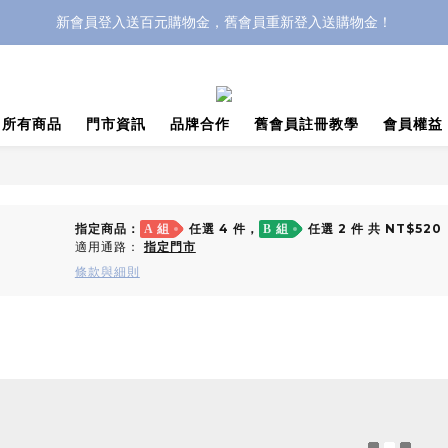
新會員登入送百元購物金，舊會員重新登入送購物金！
杜拜巧克力每週二～日門市限量販售中～
宅配一三五杜拜巧克力Ｑ餅限量預購！義大利Ｑ餅不定期出現！
杜拜巧克力每週二～日門市限量販售中～
所有商品
門市資訊
品牌合作
舊會員註冊教學
會員權益
指定商品：
任選 4 件，
任選 2 件 共 NT$520
A 組
B 組
適用通路：
指定門市
條款與細則