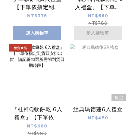
【下單依指定到貨
入禮盒』【下單依
日安排出貨，請記
指定到貨日安排出
NT$375
NT$660
得勾選所需的到貨
貨，請記得勾選所
NT$780
日期時段】
需的到貨日期時
加入購物車
加入購物車
段】
限定商品
售完
『杜拜Q軟餅乾 6入
經典瑪德蓮6入禮盒
禮盒』【下單依指
NT$450
定到貨日安排出
NT$660
貨，請記得勾選所
NT$780