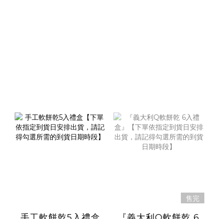
售完
手工軟餅乾5入禮盒
『義大利Q軟餅乾 6