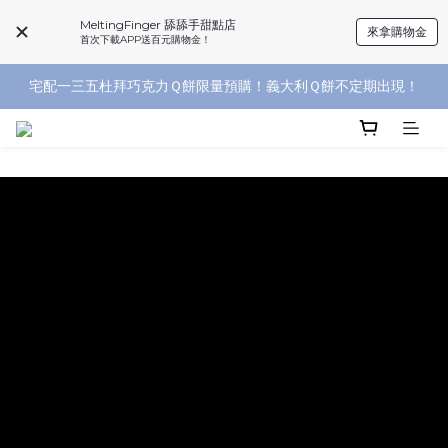
MeltingFinger 舔舔手甜點店
來拿購物金
新會員登入送百元購物金，舊會員重新登入送購物金！
首次下載APP送百元購物金！
宅配一三五杜拜巧克力Ｑ餅限量預購！義大利Ｑ餅不定期出現！
杜拜巧克力每週二～日門市限量販售中～
杜拜巧克力每週二～日門市限量販售中～