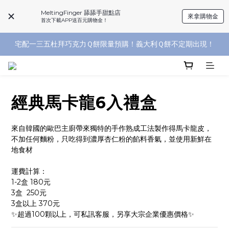
MeltingFinger 舔舔手甜點店
來拿購物金
新會員登入送百元購物金，舊會員重新登入送購物金！
首次下載APP送百元購物金！
宅配一三五杜拜巧克力Ｑ餅限量預購！義大利Ｑ餅不定期出現！
杜拜巧克力每週二～日門市限量販售中～
杜拜巧克力每週二～日門市限量販售中～
經典馬卡龍6入禮盒
來自韓國的歐巴主廚帶來獨特的手作熟成工法製作得馬卡龍皮，
不加任何麵粉，只吃得到濃厚杏仁粉的餡料香氣，並使用新鮮在
地食材
運費計算：
1-2盒 180元
3盒  250元
3盒以上 370元
✨超過100顆以上，可私訊客服，另享大宗企業優惠價格✨