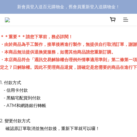
新會員登入送百元購物金，舊會員重新登入送購物金！
宅配首購限定!買4入馬卡龍禮盒就送杜拜巧克力！
宅配首購限定!買4入馬卡龍禮盒就送杜拜巧克力！
＊＊重要＊＊
請您下單前，務必詳閱！
・由於商品為手工製作，接單後將進行製作，無提供自行取消訂單，謝謝
・本商品無法提供退換貨服務，如需其他商品請您重新訂購。
・本店商品符合「通訊交易解除權合理例外情事適用準則」第二條第一項
定之７日解除權。因此不受理商品退貨，請確定是您需要的商品在進行下
1. 付款方式
- 信用卡付款
- 黑貓宅配貨到付款
- ATM和網路銀行轉帳
2. 變更付款方式
確認原訂單取消並無付款後，重新下單就可以囉！